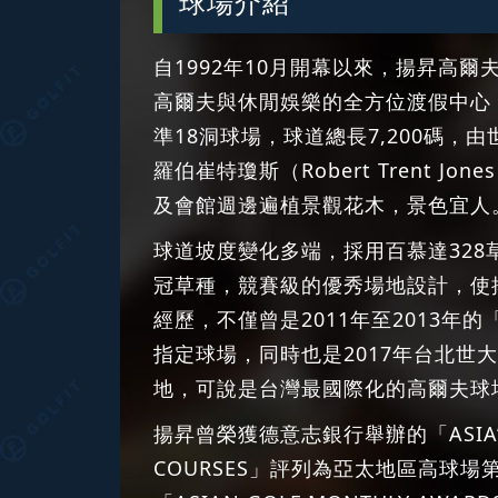
球場介紹
自1992年10月開幕以來，揚昇高
高爾夫與休閒娛樂的全方位渡假中心
準18洞球場，球道總長7,200碼，
羅伯崔特瓊斯（Robert Trent Jon
及會館週邊遍植景觀花木，景色宜人
球道坡度變化多端，採用百慕達328
冠草種，競賽級的優秀場地設計，使
經歷，不僅曾是2011年至2013年的
指定球場，同時也是2017年台北世
地，可說是台灣最國際化的高爾夫球
揚昇曾榮獲德意志銀行舉辦的「ASIA’S T
COURSES」評列為亞太地區高球場