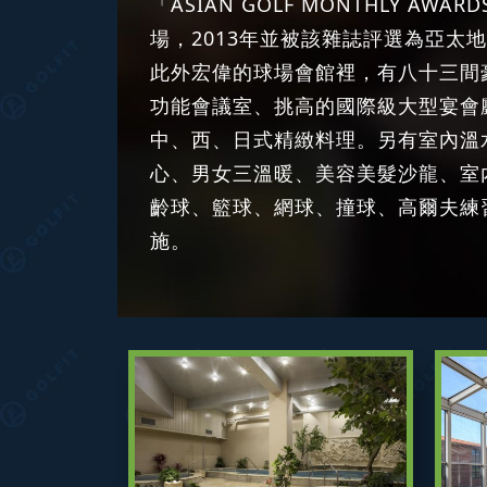
「ASIAN GOLF MONTHLY AW
場，2013年並被該雜誌評選為亞太
此外宏偉的球場會館裡，有八十三間
功能會議室、挑高的國際級大型宴會
中、西、日式精緻料理。另有室內溫
心、男女三溫暖、美容美髮沙龍、室
齡球、籃球、網球、撞球、高爾夫練
施。