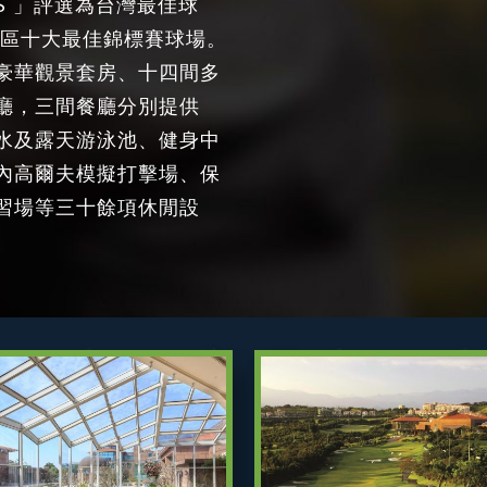
ARDS 」評選為台灣最佳球
地區十大最佳錦標賽球場。
豪華觀景套房、十四間多
廳，三間餐廳分別提供
水及露天游泳池、健身中
內高爾夫模擬打擊場、保
習場等三十餘項休閒設