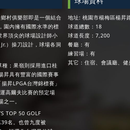
球場資料
爾夫鄉村俱樂部即是一個結合
地址: 桃園市楊梅區楊昇路
，園內擁有國際水準的標
球道總數：18
由世界頂尖的球場設計師小
球道長度：7,200
es Jr.）操刀設計，球場各洞
餐廳：有
。
練習場：有
其它：住宿、會議廳、健
草種；果嶺則採用進口桂
揚昇具有豐富的國際賽事
「揚昇LPGA台灣錦標賽」
大運高爾夫比賽的預定場
場之一。
OP 50 GOLF
第39名。也曾九度被