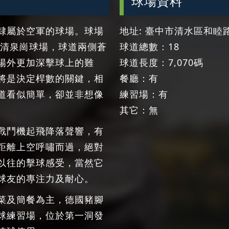
球場資料
隸屬於空軍的球場。球場
地址: 臺中市清水區和睦路
的清泉崗球場，球道兩側蒼
球道總數：18
陽外更加深擊球上的難
球道長度：7,070碼
將是決定桿數的關鍵，相
餐廳：有
道看似簡單，卻並非想像
練習場：有
其它：無
戰鬥機起飛降落聲響，有
距離上空呼嘯而過，絕對
以往的擊球感受，當然它
球友的專注力及耐心。
菜及簡餐為主，德國豬腳
球練習場，位於第一洞發