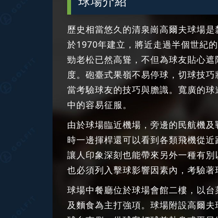
球場介紹
歷史相當悠久的清泉崗高爾夫球場是
於1970年建立，將近走過半個世紀
勁老松已然高聳，不但為球友貼心遮
度。砲臺式果嶺不易停球，切球技巧
當考驗球友的技巧與膽識。寬廣的球
中的容易征服。
由於球場臨近機場，旁邊的民航機及
時一邊揮桿還可以看到各類飛機從近
讓人印象深刻也能帶來另外一種有別
也必須列入擊球影響因素內，考驗著
球場中餐廳位於球場會館二樓，以台
及麵食為主打強項。球場附設高爾夫