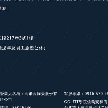
連結：
217巷3號1樓
0（除過年及員工旅遊公休）
營業人名稱：高飛高爾夫股份有
客服專線：
0916-570-9
限公司
GOLFIT學院信義安和
統編：85046246
台北市大安區安和路二段