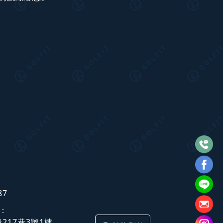
87
店：
217巷3號1樓