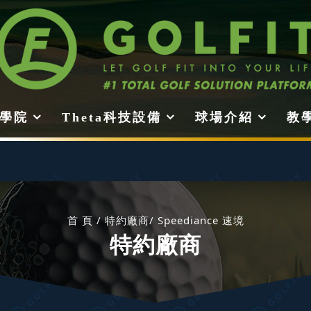
it學院
Theta科技設備
球場介紹
教
首 頁
特約廠商
Speediance 速境
特約廠商