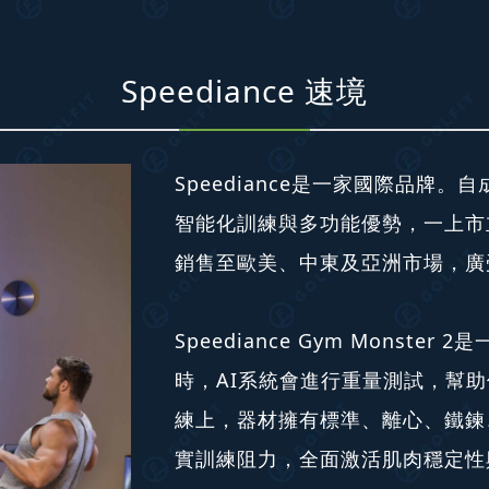
Speediance 速境
Speediance是一家國際品牌。自成
智能化訓練與多功能優勢，一上市
銷售至歐美、中東及亞洲市場，廣
Speediance Gym Monst
時，AI系統會進行重量測試，幫
練上，器材擁有標準、離心、鐵鍊
實訓練阻力，全面激活肌肉穩定性