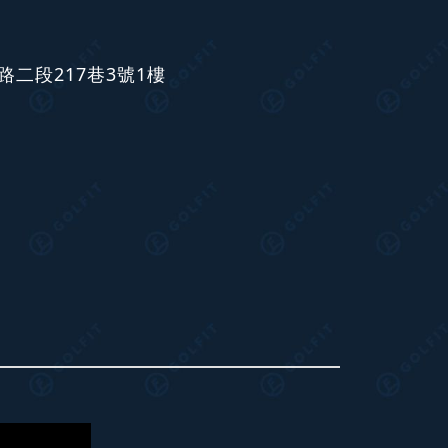
二段217巷3號1樓